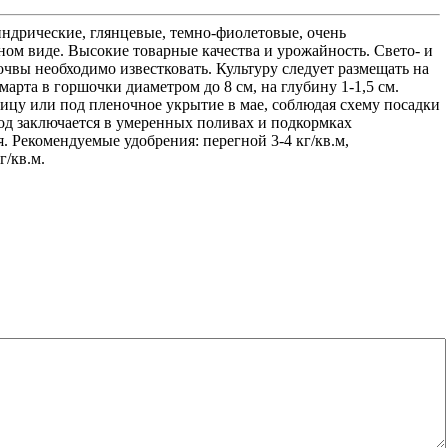
ндрические, глянцевые, темно-фиолетовые, очень
ом виде. Высокие товарные качества и урожайность. Свето- и
вы необходимо известковать. Культуру следует размещать на
арта в горшочки диаметром до 8 см, на глубину 1-1,5 см.
ицу или под пленочное укрытие в мае, соблюдая схему посадки
од заключается в умеренных поливах и подкормках
. Рекомендуемые удобрения: перегной 3-4 кг/кв.м,
г/кв.м.