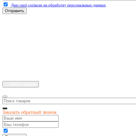
Даю своё согласие на обработку персональных данных
Отправить
+7 (4912) 500-127
+7 (900) 908-50-30
+7 (920) 639-11-04
г.Рязань
Куйбышевское шоссе
дом 25 стр. 10
Каталог
Личный кабинет
Поиск товаров
Заказать обратный звонок
Даю своё согласие на обработку персональных данных