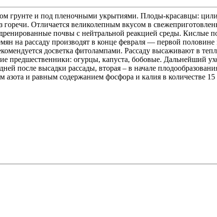
том грунте и под пленочными укрытиями. Плоды-красавцы: цили
з горечи. Отличается великолепным вкусом в свежеприготовленн
дренированные почвы с нейтральной реакцией среды. Кислые поч
ян на рассаду производят в конце февраля — первой половине м
екомендуется досветка фитолампами. Рассаду высаживают в тепл
ие предшественники: огурцы, капуста, бобовые. Дальнейший ух
ней после высадки рассады, вторая – в начале плодообразования
 азота и равным содержанием фосфора и калия в количестве 15 