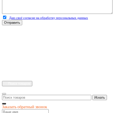
Даю своё согласие на обработку персональных данных
Отправить
+7 (4912) 500-127
+7 (900) 908-50-30
+7 (920) 639-11-04
г.Рязань
Куйбышевское шоссе
дом 25 стр. 10
Каталог
Личный кабинет
Поиск товаров
Искать
Заказать обратный звонок