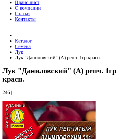
Прайс-лист
О компании
Статьи
Контакты
Товаров (
0
) на сумму
0.00 Руб.
Каталог
Семена
Лук
Лук "Даниловский" (А) репч. 1гр красн.
Лук "Даниловский" (А) репч. 1гр
красн.
246
|