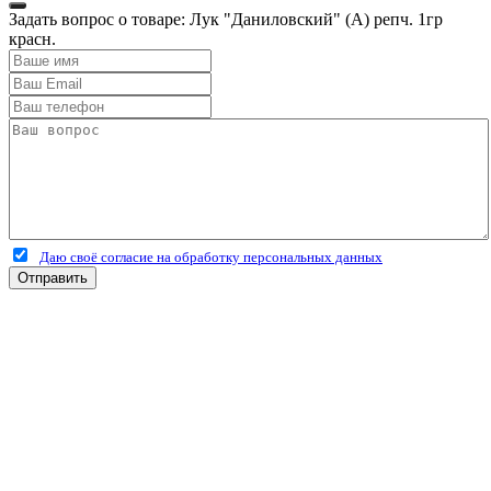
Задать вопрос о товаре: Лук "Даниловский" (А) репч. 1гр
красн.
Даю своё согласие на обработку персональных данных
Отправить
+7 (4912) 500-127
+7 (900) 908-50-30
+7 (920) 639-11-04
г.Рязань
Куйбышевское шоссе
дом 25 стр. 10
Каталог