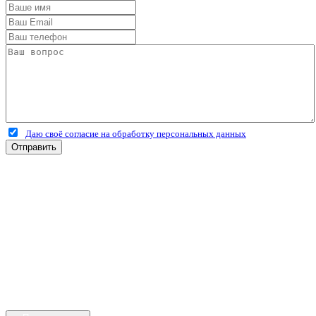
Даю своё согласие на обработку персональных данных
Отправить
+7 (4912) 500-127
+7 (900) 908-50-30
+7 (920) 639-11-04
г.Рязань
Куйбышевское шоссе
дом 25 стр. 10
Каталог
Личный кабинет