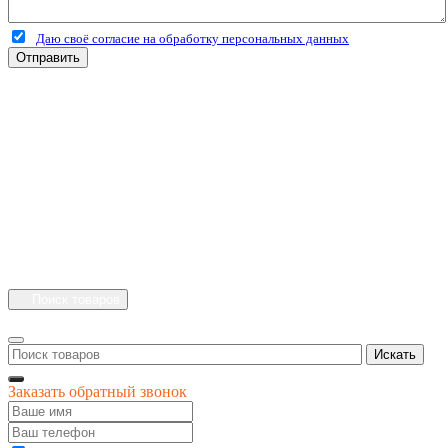
Даю своё согласие на обработку персональных данных
Отправить
+7 (4912) 500-127
+7 (900) 908-50-30
+7 (920) 639-11-04
г.Рязань
Куйбышевское шоссе
дом 25 стр. 10
Каталог
Личный кабинет
Поиск товаров
Искать
Заказать обратный звонок