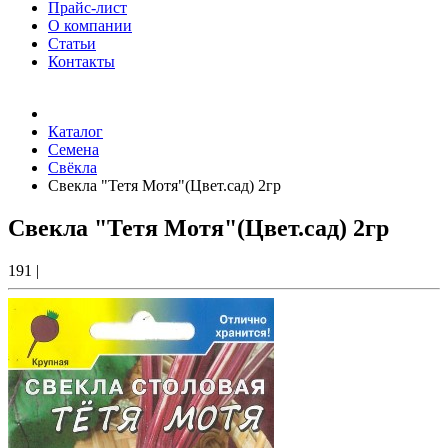
Прайс-лист
О компании
Статьи
Контакты
Товаров (
0
) на сумму
0.00 Руб.
Каталог
Семена
Свёкла
Свекла "Тетя Мотя"(Цвет.сад) 2гр
Свекла "Тетя Мотя"(Цвет.сад) 2гр
191
|