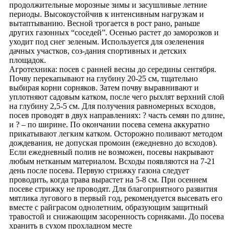
продолжительные морозные зимы и засушливые летние
периоды. Высокоустойчив к интенсивным нагрузкам и
вытаптыванию. Весной трогается в рост рано, раньше
других газонных “соседей”. Осенью растет до заморозков и
уходит под снег зеленым. Используется для озеленения
дачных участков, соз-дания спортивных и детских
площадок.
Агротехника: посев с ранней весны до середины сентября.
Почву перекапывают на глубину 20-25 см, тщательно
выбирая корни сорняков. Затем почву выравнивают и
уплотняют садовым катком, после чего рыхлят верхний слой
на глубину 2,5-5 см. Для получения равномерных всходов,
посев проводят в двух направлениях: ? часть семян по длине,
и ? – по ширине. По окончании посева семена аккуратно
прикатывают легким катком. Осторожно поливают методом
дождевания, не допуская промоин (ежедневно до всходов).
Если ежедневный полив не возможен, посевы накрывают
любым нетканым материалом. Всходы появляются на 7-21
день после посева. Первую стрижку газона следует
проводить, когда трава вырастет на 5-8 см. При осеннем
посеве стрижку не проводят. Для благоприятного развития
мятлика лугового в первый год, рекомендуется высевать его
вместе с райграсом однолетним, образующим защитный
травостой и снижающим засоренность сорняками. До посева
хранить в сухом прохладном месте