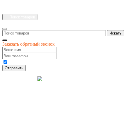
Каталог
Личный кабинет
Поиск товаров
Искать
Заказать обратный звонок
Даю своё согласие на обработку персональных данных
Отправить
© 1996-
2026
интернет-магазин '4 сезона'
Разработка
Креативные Бизнес
сайта
Системы