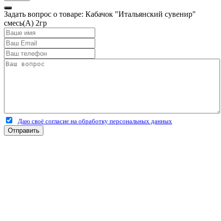
Задать вопрос о товаре: Кабачок "Итальянский сувенир"
смесь(А) 2гр
Даю своё согласие на обработку персональных данных
Отправить
+7 (4912) 500-127
+7 (900) 908-50-30
+7 (920) 639-11-04
г.Рязань
Куйбышевское шоссе
дом 25 стр. 10