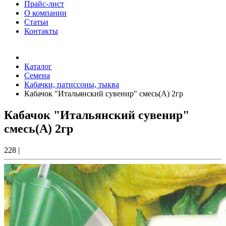
Прайс-лист
О компании
Статьи
Контакты
Товаров (
0
) на сумму
0.00 Руб.
Каталог
Семена
Кабачки, патиссоны, тыква
Кабачок "Итальянский сувенир" смесь(А) 2гр
Кабачок "Итальянский сувенир"
смесь(А) 2гр
228
|