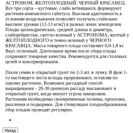
АСТРОНОМ, ЖЕЛТОПЛОДНЫЙ, ЧЕРНЫЙ КРАСАВЕЦ.
Все три сорта – кустовые, слабо ветвящиеся, формируют
растения компактного габитуса. Высокая адаптивность к
условиям возделывания позволяет получать стабильно
высокие урожаи (12-13 кгм2) в разных зонах земледелия.
Плоды цилиндрические, средней длины и диаметра,
слаборебристые, светло-зеленый у АСТРОНОМА, желтый у
ЖЕЛТОПЛОДНОГО и темно-зеленый у ЧЕРНОГО
КРАСАВЦА. Масса товарного плода составляет 0,9-1,8 кг.
Вкус отличный. Длительное время после сбора плоды
сохраняют товарные качества. Рекомендуется для столовых
целей и консервирования.
Посев семян в открытый грунт по 2-3 шт. в лунку. В фазе 1-
го настоящего листа всходы прореживают, оставляя по
одному растению. Возможен рассадный способ
выращивания – 20-30-дневную рассаду высаживают в
открытый грунт, когда минует угроза заморозков.
Растениям необходимы своевременные поливы, прополки,
рыхления и подкормки. Для стимуляции плодообразования
сбор плодов проводят регулярно.