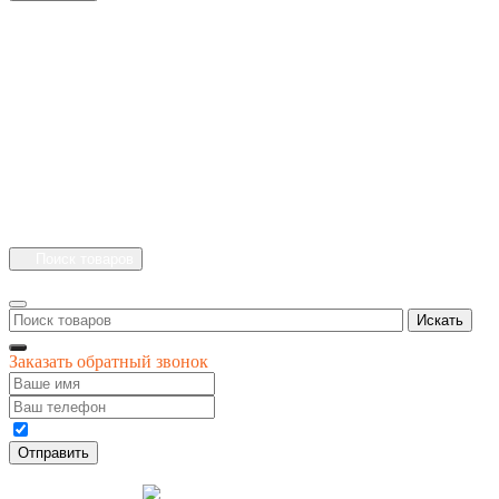
+7 (4912) 500-127
+7 (900) 908-50-30
+7 (920) 639-11-04
г.Рязань
Куйбышевское шоссе
дом 25 стр. 10
Каталог
Личный кабинет
Поиск товаров
Искать
Заказать обратный звонок
Даю своё согласие на обработку персональных данных
Отправить
© 1996-
2026
интернет-магазин '4 сезона'
Разработка
Креативные Бизнес