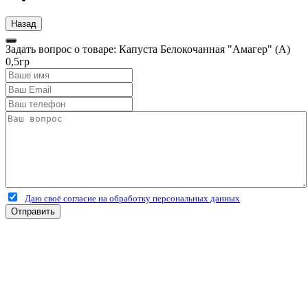
Задать вопрос о товаре: Капуста Белокочанная "Амагер" (А)
0,5гр
Даю своё согласие на обработку персональных данных
Отправить
+7 (4912) 500-127
+7 (900) 908-50-30
+7 (920) 639-11-04
г.Рязань
Куйбышевское шоссе