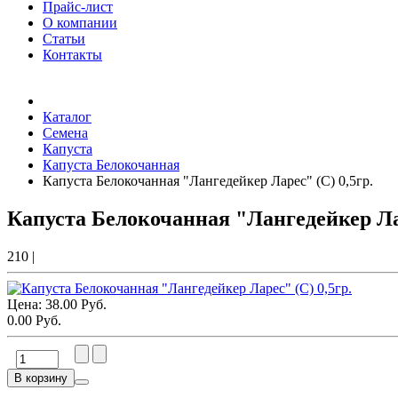
Прайс-лист
О компании
Статьи
Контакты
Товаров (
0
) на сумму
0.00 Руб.
Каталог
Семена
Капуста
Капуста Белокочанная
Капуста Белокочанная "Лангедейкер Ларес" (С) 0,5гр.
Капуста Белокочанная "Лангедейкер Лар
210
|
Цена:
38.00 Руб.
0.00 Руб.
В корзину