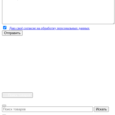
Даю своё согласие на обработку персональных данных
Отправить
+7 (4912) 500-127
+7 (900) 908-50-30
+7 (920) 639-11-04
г.Рязань
Куйбышевское шоссе
дом 25 стр. 10
Каталог
Личный кабинет
Поиск товаров
Искать