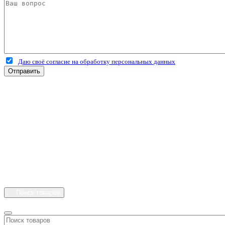
Даю своё согласие на обработку персональных данных
Отправить
+7 (4912) 500-127
+7 (900) 908-50-30
+7 (920) 639-11-04
г.Рязань
Куйбышевское шоссе
дом 25 стр. 10
Каталог
Личный кабинет
Поиск товаров