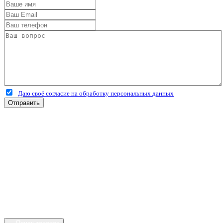
Даю своё согласие на обработку персональных данных
Отправить
+7 (4912) 500-127
+7 (900) 908-50-30
+7 (920) 639-11-04
г.Рязань
Куйбышевское шоссе
дом 25 стр. 10
Каталог
Личный кабинет