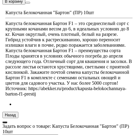
В корзину
Капуста Белокочанная "Бартон" (ПР) 10шт
Капуста белокочанная Бартон F1 – это среднеспелый сорт с
крупными кочанами весом до 6, в идеальных условиях до 8
кг. Кочан округлый, очень плотный, белый на разрезе.
Гибрид устойчив к растрескиванию, хорошо переносит
излишки влаги в почве, редко поражается заболеваниями.
Капуста белокочанная Бартон F1 – преимущества сорта
Плоды хранятся в условиях обычного погреба до апреля
следующего года. Отличный сорт для квашения и засолки. В
рассоле листья остаются хрустящими, светлыми с приятной
кислинкой. Закажите почтой семена капусты белокочанной
Бартон F1 в комплекте с семенами остальных овощей и
цветов для садового участка. У нас более 5000 сортов!
Источник: https://abekker.ru/product/kapusta-belokochannaya-
barton-f1-prestij
Задать вопрос о товаре: Капуста Белокочанная "Бартон" (ПР)
10шт