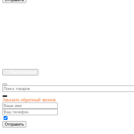
+7 (4912) 500-127
+7 (900) 908-50-30
+7 (920) 639-11-04
г.Рязань
Куйбышевское шоссе
дом 25 стр. 10
Каталог
Личный кабинет
Поиск товаров
Заказать обратный звонок
Даю своё согласие на обработку персональных данных
Отправить
© 1996-
2026
интернет-магазин '4 сезона'