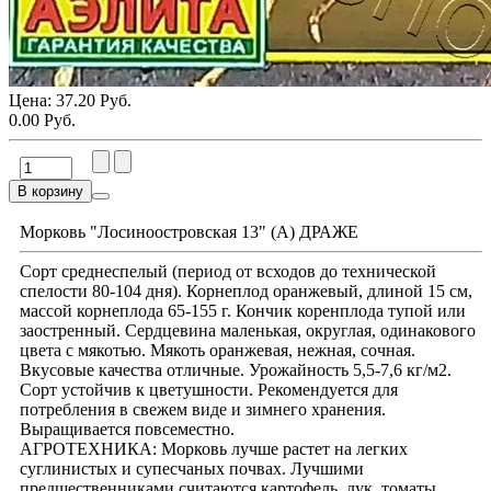
Цена:
37.20 Руб.
0.00 Руб.
В корзину
Морковь "Лосиноостровская 13" (А) ДРАЖЕ
Сорт среднеспелый (период от всходов до технической
спелости 80-104 дня). Корнеплод оранжевый, длиной 15 см,
массой корнеплода 65-155 г. Кончик коренплода тупой или
заостренный. Сердцевина маленькая, округлая, одинакового
цвета с мякотью. Мякоть оранжевая, нежная, сочная.
Вкусовые качества отличные. Урожайность 5,5-7,6 кг/м2.
Сорт устойчив к цветушности. Рекомендуется для
потребления в свежем виде и зимнего хранения.
Выращивается повсеместно.
АГРОТЕХНИКА: Морковь лучше растет на легких
суглинистых и супесчаных почвах. Лучшими
предшественниками считаются картофель, лук, томаты,