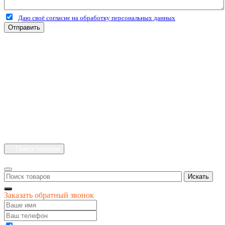
Даю своё согласие на обработку персональных данных
Отправить
+7 (4912) 500-127
+7 (900) 908-50-30
+7 (920) 639-11-04
г.Рязань
Куйбышевское шоссе
дом 25 стр. 10
Каталог
Личный кабинет
Поиск товаров
Искать
Заказать обратный звонок