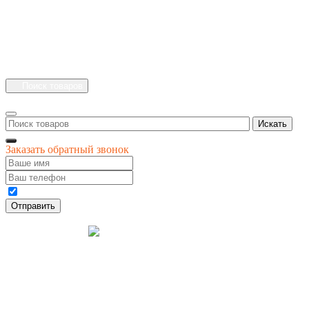
г.Рязань
Куйбышевское шоссе
дом 25 стр. 10
Каталог
Личный кабинет
Поиск товаров
Искать
Заказать обратный звонок
Даю своё согласие на обработку персональных данных
Отправить
© 1996-
2026
интернет-магазин '4 сезона'
Разработка
Креативные Бизнес
сайта
Системы