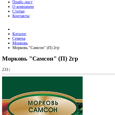
Прайс-лист
О компании
Статьи
Контакты
Товаров (
0
) на сумму
0.00 Руб.
Каталог
Семена
Морковь
Морковь "Самсон" (П) 2гр
Морковь "Самсон" (П) 2гр
233
|