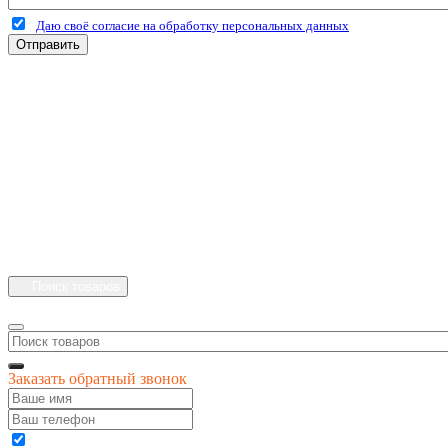
Даю своё согласие на обработку персональных данных
Отправить
+7 (4912) 500-127
+7 (900) 908-50-30
+7 (920) 639-11-04
г.Рязань
Куйбышевское шоссе
дом 25 стр. 10
Каталог
Личный кабинет
Поиск товаров
Заказать обратный звонок
Даю своё согласие на обработку персональных данных