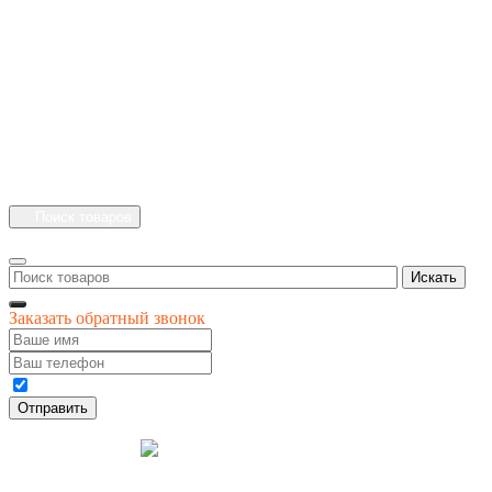
+7 (4912) 500-127
+7 (900) 908-50-30
+7 (920) 639-11-04
г.Рязань
Куйбышевское шоссе
дом 25 стр. 10
Каталог
Личный кабинет
Поиск товаров
Искать
Заказать обратный звонок
Даю своё согласие на обработку персональных данных
Отправить
© 1996-
2026
интернет-магазин '4 сезона'
Разработка
Креативные Бизнес
сайта
Системы