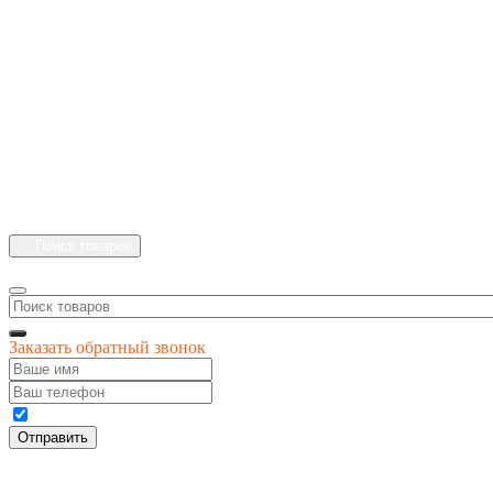
+7 (4912) 500-127
+7 (900) 908-50-30
+7 (920) 639-11-04
г.Рязань
Куйбышевское шоссе
дом 25 стр. 10
Каталог
Личный кабинет
Поиск товаров
Заказать обратный звонок
Даю своё согласие на обработку персональных данных
Отправить
© 1996-
2026
интернет-магазин '4 сезона'