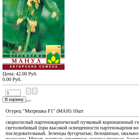
Цена:
42.00 Руб.
0.00 Руб.
В корзину
Огурец "Матрешка F1" (МАН) 10шт
скороспелый партенокарпический пучковый корнишонный гиб
светолюбивый (при высокой освещенности партенокарпия возр
последовательный. Зеленцы бугорчатые, белошипые, овально
полосами. Мякоть плотная, хрустящая, кожица прочная. Засо