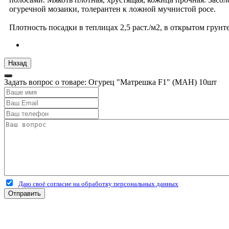
огуречной мозаики, толерантен к ложной мучнистой росе.
Плотность посадки в теплицах 2,5 раст./м2, в открытом грунте 
Задать вопрос о товаре: Огурец "Матрешка F1" (МАН) 10шт
Даю своё согласие на обработку персональных данных
Отправить
+7 (4912) 500-127
+7 (900) 908-50-30