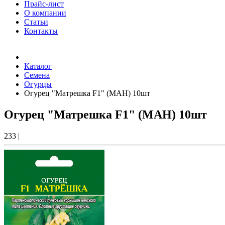
Прайс-лист
О компании
Статьи
Контакты
Товаров (
0
) на сумму
0.00 Руб.
Каталог
Семена
Огурцы
Огурец "Матрешка F1" (МАН) 10шт
Огурец "Матрешка F1" (МАН) 10шт
233
|