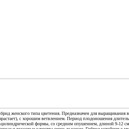
рид женского типа цветения. Предназначен для выращивания в
астает), с хорошим ветвлением. Период плодоношения длительны
-цилиндрической формы, со средним опушением, длиной 9-12 см
лочные и вкусовые качества очень высокие. Гибрид устойчив к 