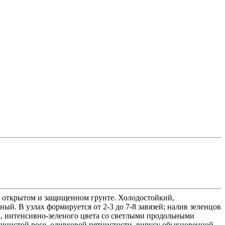
 открытом и защищенном грунте. Холодостойкий,
й. В узлах формируется от 2-3 до 7-8 завязей; налив зеленцов
, интенсивно-зеленого цвета со светлыми продольными
мучнистой росе, оливковой пятнистости, вирусу обыкновенной