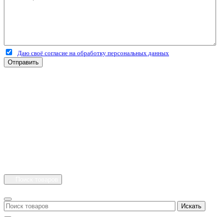
Даю своё согласие на обработку персональных данных
Отправить
+7 (4912) 500-127
+7 (900) 908-50-30
+7 (920) 639-11-04
г.Рязань
Куйбышевское шоссе
дом 25 стр. 10
Каталог
Личный кабинет
Поиск товаров
Искать