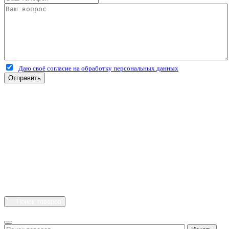
Даю своё согласие на обработку персональных данных
Отправить
+7 (4912) 500-127
+7 (900) 908-50-30
+7 (920) 639-11-04
г.Рязань
Куйбышевское шоссе
дом 25 стр. 10
Каталог
Личный кабинет
Поиск товаров