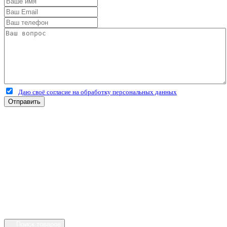
Даю своё согласие на обработку персональных данных
Отправить
+7 (4912) 500-127
+7 (900) 908-50-30
+7 (920) 639-11-04
г.Рязань
Куйбышевское шоссе
дом 25 стр. 10
Каталог
Личный кабинет
Поиск товаров