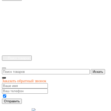
+7 (4912) 500-127
+7 (900) 908-50-30
+7 (920) 639-11-04
г.Рязань
Куйбышевское шоссе
дом 25 стр. 10
Каталог
Личный кабинет
Поиск товаров
Искать
Заказать обратный звонок
Даю своё согласие на обработку персональных данных
Отправить
© 1996-
2026
интернет-магазин '4 сезона'
Разработка
Креативные Бизнес