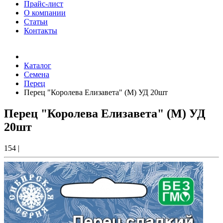
Прайс-лист
О компании
Статьи
Контакты
Товаров (
0
) на сумму
0.00 Руб.
Каталог
Семена
Перец
Перец "Королева Елизавета" (М) УД 20шт
Перец "Королева Елизавета" (М) УД
20шт
154
|