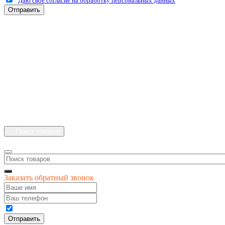
Даю своё согласие на обработку персональных данных
Отправить
+7 (4912) 500-127
+7 (900) 908-50-30
+7 (920) 639-11-04
г.Рязань
Куйбышевское шоссе
дом 25 стр. 10
Каталог
Личный кабинет
Поиск товаров
Заказать обратный звонок
Даю своё согласие на обработку персональных данных
Отправить