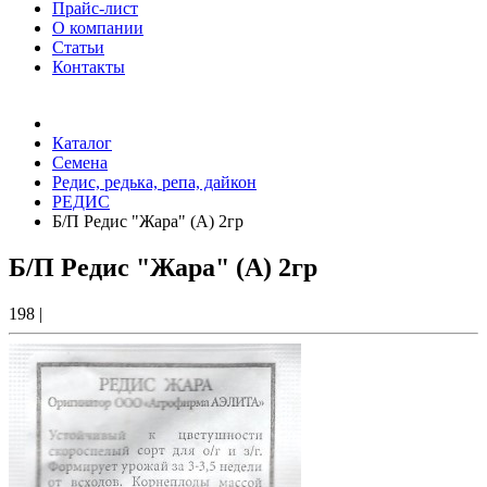
Прайс-лист
О компании
Статьи
Контакты
Товаров (
0
) на сумму
0.00 Руб.
Каталог
Семена
Редис, редька, репа, дайкон
РЕДИС
Б/П Редис "Жара" (А) 2гр
Б/П Редис "Жара" (А) 2гр
198
|